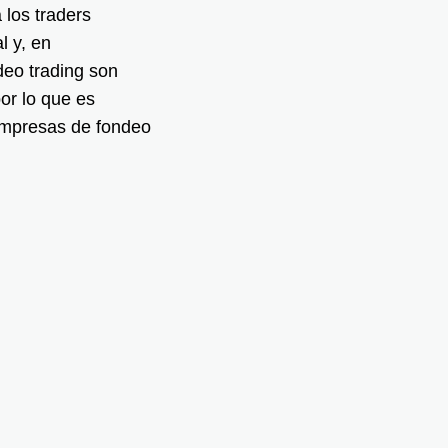
 los traders
l y, en
eo trading son
or lo que es
 empresas de fondeo