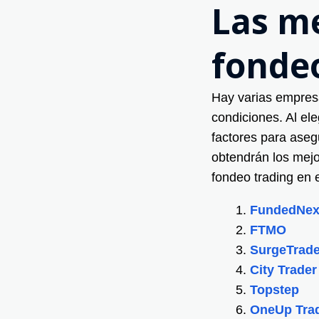
Las m
fondeo
Hay varias empresa
condiciones. Al el
factores para aseg
obtendrán los mejo
fondeo trading en 
FundedNex
FTMO
SurgeTrade
City Trade
Topstep
OneUp Tra