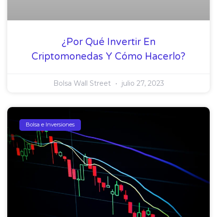
¿Por Qué Invertir En
Criptomonedas Y Cómo Hacerlo?
Bolsa Wall Street
julio 27, 2023
Bolsa e Inversiones