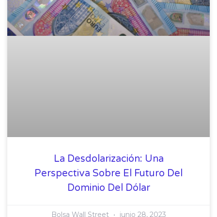
La Desdolarización: Una
Perspectiva Sobre El Futuro Del
Dominio Del Dólar
Bolsa Wall Street
junio 28, 2023