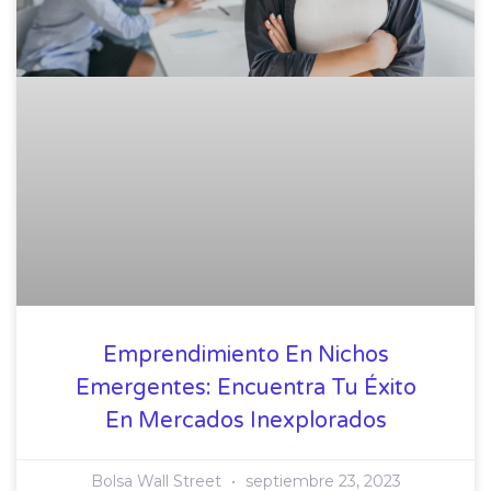
Emprendimiento En Nichos
Emergentes: Encuentra Tu Éxito
En Mercados Inexplorados
Bolsa Wall Street
septiembre 23, 2023