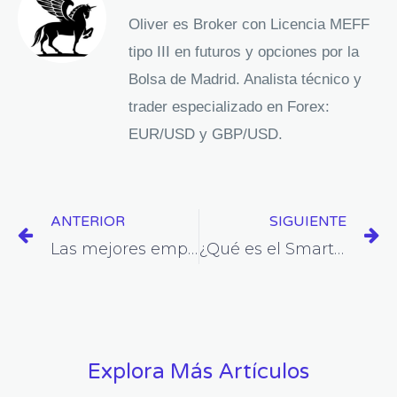
Oliver es Broker con Licencia MEFF
tipo III en futuros y opciones por la
Bolsa de Madrid. Analista técnico y
trader especializado en Forex:
EUR/USD y GBP/USD.
Prev
Ne
ANTERIOR
SIGUIENTE
Las mejores empresas de fondeo de trading en el mercado en 2024
¿Qué es el Smart Money Trading? Una guía completa para principiantes
Explora Más Artículos